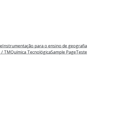
e
Instrumentação para o ensino de geografia
M / TM
Química Tecnológica
Sample Page
Teste