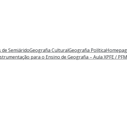
 de Semiárido
Geografia Cultural
Geografia Política
Homepag
strumentação para o Ensino de Geografia – Aula X
PFE / PF