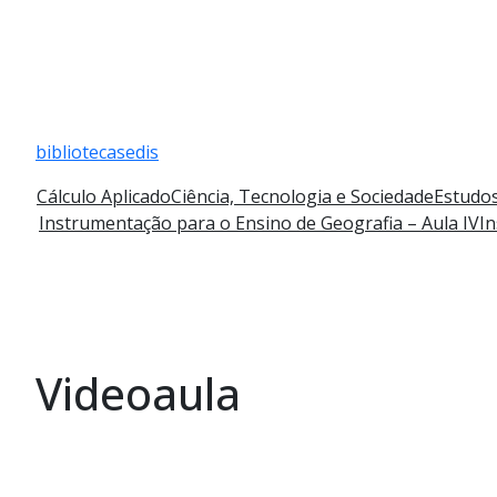
Pular
para
bibliotecasedis
o
conteúdo
Cálculo Aplicado
Ciência, Tecnologia e Sociedade
Estudos
Instrumentação para o Ensino de Geografia – Aula IV
In
Videoaula