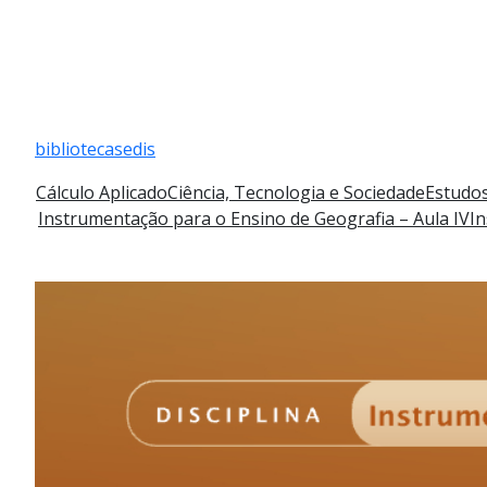
Pular
para
bibliotecasedis
o
conteúdo
Cálculo Aplicado
Ciência, Tecnologia e Sociedade
Estudos
Instrumentação para o Ensino de Geografia – Aula IV
In