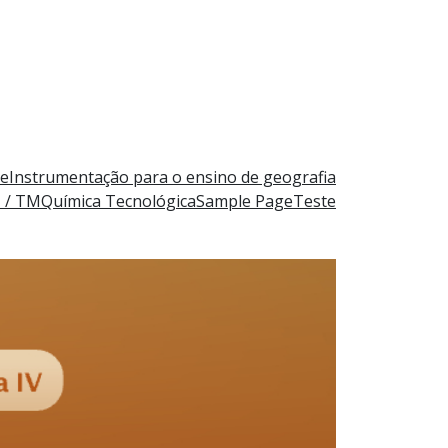
e
Instrumentação para o ensino de geografia
M / TM
Química Tecnológica
Sample Page
Teste