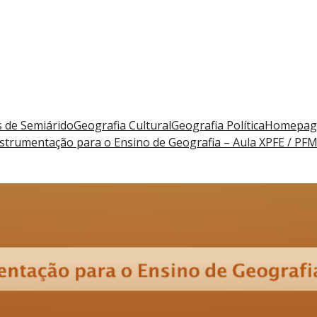
 de Semiárido
Geografia Cultural
Geografia Política
Homepag
strumentação para o Ensino de Geografia – Aula X
PFE / PF