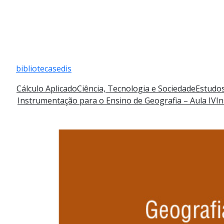
Pular
para
bibliotecasedis
o
conteúdo
Cálculo Aplicado
Ciência, Tecnologia e Sociedade
Estudos
Instrumentação para o Ensino de Geografia – Aula IV
In