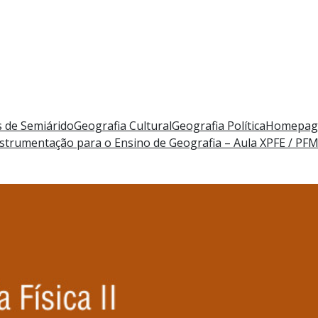
 de Semiárido
Geografia Cultural
Geografia Política
Homepag
strumentação para o Ensino de Geografia – Aula X
PFE / PF