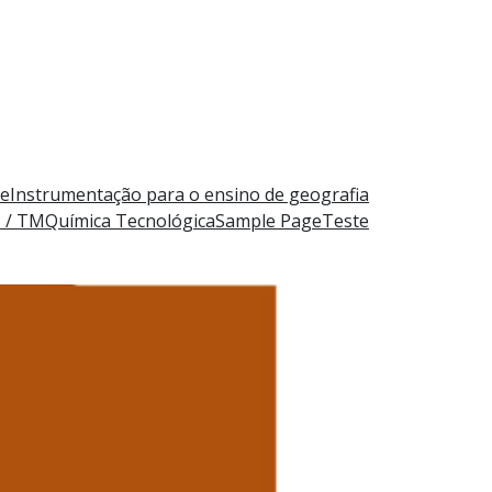
e
Instrumentação para o ensino de geografia
M / TM
Química Tecnológica
Sample Page
Teste